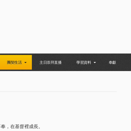
團契生活
主日崇拜直播
學習資料
奉獻
事奉，在基督裡成長。