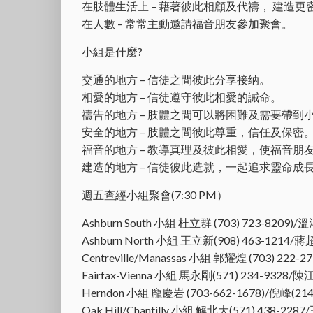
在肢體生活上 – 藉著彼此相顧及代禱， 建造
在人數 – 常常主動邀請福音朋友參加聚會。
小組是什麼?
交通的地方 – 信徒之間彼此分享接纳。
相愛的地方 – 信徒遵守彼此相愛的誡命。
禱告的地方 – 肢體之間可以將困難及需要帶到
安全的地方 – 肢體之間彼此尊重，信任及保密
福音的地方 – 教導真理及彼此相愛，使福音朋
建造的地方 – 信徒彼此造就，一起追求靈命成
週五查經小組聚會(7:30 PM）
Ashburn South 小組 杜立群 (703) 723-8209)/溫
Ashburn North 小組 王立新(908) 463-1214/蔣超
Centreville/Manassas 小組 郭耀煌 (703) 222-2
Fairfax-Vienna 小組 馬永剛(571) 234-9328/陳
Herndon 小組 龐慶岩 (703-662-1678)/倪峰(214)
Oak Hill/Chantilly 小組 解北大(571) 438-2287