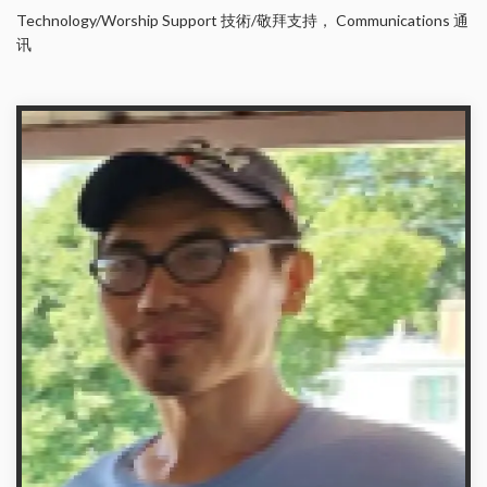
Technology/Worship Support 技術/敬拜支持， Communications 通
讯