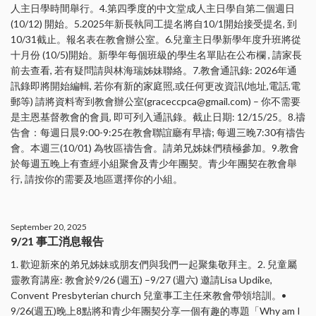
人主日學時間舉行。4.第四季度的中文堂成人主日學自第二個週日
(10/12) 開始。5.2025年新長執同工提名將自10/1開始接受提名, 到
10/31截止。報名表在教會辦公室。6.兒童主日學新學年度升班將從
十月份 (10/5)開始。新學年每個班級的學生名單貼在公布欄 , 請家長
前去查看, 若有疑問請與林海瑞姊妹聯絡。7.教會通訊錄: 2026年通
訊錄即將開始編輯, 若你有新的家庭照,或任何更改資訊(地址,電話,電
郵等) 請將資料寄到教會辦公室(graceccpca@gmail.com) – 你不需要
是主恩基督教會的會員, 即可列入通訊錄。截止日期: 12/15/25。8.禱
告會：每週日晨9:00-9:25在教會聯誼廳有早禱; 每週三晚7:30有禱告
會。本週三(10/01) 為牧區禱告會。請弟兄姊妹們積極參加。9.教會
於每週五晚上有查經小組聚會及青少年團契。青少年團契在教會舉
行, 請按你的需要及地區選擇你的小組。
September 20, 2025
9/21 事工消息報告
1. 歡迎新來的弟兄姊妹或朋友們與我們一起聚集敬拜主。2. 兒童屬
靈教育講座: 教會於9/26 (週五) –9/27 (週六) 邀請Lisa Updike,
Convent Presbyterian church 兒童事工主任來教會帶領培訓。•
9/26(週五)晚上8點將和青少年團契分享一個有趣的專題「Why am I