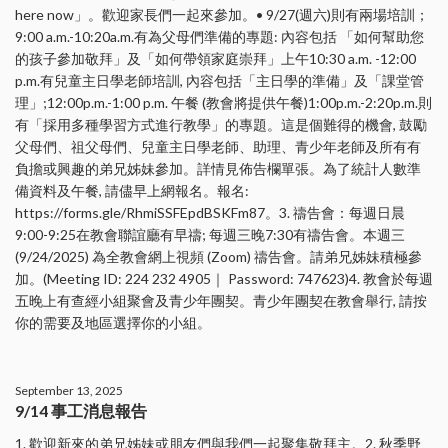
here now」。歡迎家長們一起來參加。• 9/27(週六)則有兩場培訓；
9:00 a.m.-10:20a.m.有為父母們準備的專題: 內容包括 「如何幫助您
的孩子參加敬拜」及「如何帶領家庭崇拜」上午10:30 a.m. -12:00
p.m.有兒童主日學老師培訓, 內容包括「主日學的準備」及「課堂管
理」;12:00p.m.-1:00 p.m. 午餐 (教會將提供午餐)1:00p.m.-2:20p.m.則
有「採用多種學習方式進行教學」的專題。這是個難得的機會, 鼓勵
父母們、祖父母們、兒童主日學老師、助理、青少年老師及所有有
負擔或興趣的弟兄姊妹參加。詳情見佈告欄單張。為了統計人數準
備資料及午餐, 請儘早上網報名。報名:
https://forms.gle/RhmiSSFEpdBSKFm87。3. 禱告會：每週日晨
9:00-9:25在教會聯誼廳有早禱; 每週三晚7:30有禱告會。本週三
(9/24/2025) 為全教會網上視頻 (Zoom) 禱告會。請弟兄姊妹積極參
加。(Meeting ID: 224 232 4905｜ Password: 747623)4. 教會於每週
五晚上有查經小組聚會及青少年團契。青少年團契在教會舉行, 請按
你的需要及地區選擇你的小組。
September 13, 2025
9/14 事工消息報告
1. 歡迎新來的弟兄姊妹或朋友們與我們一起聚集敬拜主。2. 秋季野