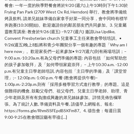
餐會: 一年一度的秋季野餐會將於9/20 (週六)上午10時到下午1:30於
Frying Pan Park (2709 West Ox Rd, Herndon) 舉行。教會將準備燒
烤及飲料, 請弟兄姐妹準備自家拿手好菜一同分享，會中同時有標竿
奔跑賽(10:30開始)。歡迎邀請你的鄰居朋友們共同參加。3. 兒童屬
靈教育講座: 教會於9/26 (週五) –9/27 (週六) 邀請Lisa Updike,
Convent Presbyterian church 兒童事工主任來教會帶領培訓。•
9/26(週五)晚上8點將和青少年團契分享一個有趣的專題「Why am I
here now」。歡迎家長們一起來參加• 9/27(週六)則有兩場培訓；–
9:00 a.m.-10:20a.m.有為父母們準備的專題: 內容包括 「如何幫助您
的孩子參加敬拜」及「如何帶領家庭崇拜」– 上午10:30 a.m. -12:00
p.m.有兒童主日學老師培訓, 內容包括「主日學的準備」及「課堂管
理」;– 12:00p.m.-1:00 p.m. 午餐 (教會將提供午餐)–
1:00p.m.-2:20p.m.則有「採用多種學習方式進行教學」的專題。這是
個難得的機會, 鼓勵父母們、祖父母們、兒童主日學老師、助理、青
少年老師及所有有負擔或興趣的弟兄姊妹參加。詳情見佈告欄單
張。為了統計人數, 準備資料及午餐, 請儘早上網報名。報名:
https://forms.gle/RhmiSSFEpdBSKFm87。4. 禱告會：每週日晨
9:00-9:25在教會聯誼廳有早禱;[…]