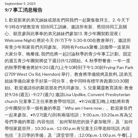
September 5, 2025
9/7 事工消息報告
1. 歡迎新來的弟兄姊妹或朋友們與我們一起聚集敬拜主。2. 今天下
午1時在9號教室有 招待同工訓練。邀請所有新、舊招待同工及關
心、願意參與此事奉的弟兄姊妹們參加!3. 青少年團契歡迎夜 (
Welcome Night) 將於今天 (9/7)下午 5:30-8:00在教會舉行。邀請所
有青少年和家長們共同參加。 同時有Potluck聚餐, 請攜帶一道菜與
大家分享。晚餐後, 我們也將一起討論秋季的青少年事工計劃。固定
的週五青少年團契將從下週日(9/12)開始。4. 秋季野餐會: 一年一度
的秋季野餐會將於9/20 (週六)上午10時到下午1:30於Frying Pan Park
(2709 West Ox Rd, Herndon) 舉行。教會將準備燒烤及飲料, 請弟兄
姐妹準備自家拿手好菜一同分享，會中同時有標竿奔跑賽(10:30開
始)。歡迎邀請你的鄰居朋友們共同參加。5. 兒童屬靈教育講座: 教會
於9/26 (週五) –9/27 (週六) 邀請Lisa Updike, Convent Presbyterian
church 兒童事工主任來教會帶領培訓。•9/26(週五)晚上8點將和青
少年團契分享一個有趣的專題「Why am I here now」。歡迎家長們
一起來參加。•9/27(週六)則有兩場培訓；9:00 a.m.-10:20a.m.有為父
母們準備的專題: 內容包括 「如何幫助您的孩子參加敬拜」及「如何
帶領家庭崇拜」10:30 a.m. -12:00 p.m.有兒童主日學老師培訓, 內容
包括「主日學的準備」及「課堂管理」;12:00p.m.-1:00 p.m. 午餐[…]