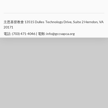
主恩基督教會 13515 Dulles Technology Drive, Suite 2 Herndon, VA
20171
電話: (703) 471-4046 | 電郵: info@gccvapca.org