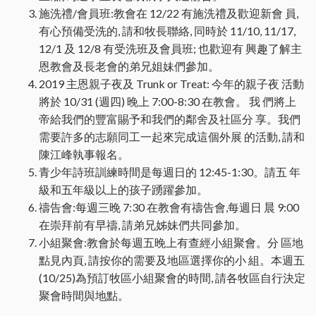
施洗禮/會員班:教會在 12/22 有施洗禮及歡迎新會 員,
有心預備受洗的, 請和牧長聯絡, 同時於 11/10, 11/17,
12/1 及 12/8 有受洗班及會員班; 也歡迎有 興趣了解主
恩教會及長老會的弟兄姐妹們參加。
2019 主恩親子夜及 Trunk or Treat: 今年的親子夜 活動
將於 10/31 (週四) 晚上 7:00-8:30 在教會。 我 們將上
帝給我們的豐富賜予和我們的鄰舍及社區分 享。我們
需要許多的志願同工一起來完成這個外展 的活動, 請和
陳江峰執事報名。
青少年詩班訓練時間是每週日的 12:45-1:30。請五 年
級和五年級以上的孩子踴躍參加。
禱告會:每週三晚 7:30 在教會有禱告會,每週日 晨 9:00
在崇拜前有早禱, 請弟兄姊妹們共同參加。
小組聚會:教會於每週五晚上有查經小組聚會。分 區地
點見內頁, 請按你的需要及地區選擇你的小 組。本週五
(10/25)為預訂牧區小組聚會的時間, 請各牧區自行決定
聚會時間與地點。