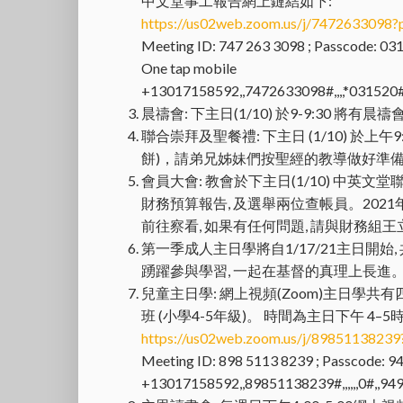
中文堂事工報告網上鏈結如下:
https://us02web.zoom.us/j/7472633
Meeting ID: 747 263 3098 ; Passcode: 03
One tap mobile
+13017158592,,7472633098#,,,,*031520#
晨禱會: 下主日(1/10) 於9-9:30 將有
聯合崇拜及聖餐禮: 下主日 (1/10) 於上
餅)，請弟兄姊妹們按聖經的教導做好準
會員大會: 教會於下主日(1/10) 中英文堂聯合
財務預算報告, 及選舉兩位查帳員。2021
前往察看, 如果有任何問題, 請與財務組
第一季成人主日學將自1/17/21主日開始
踴躍參與學習, 一起在基督的真理上長進
兒童主日學: 網上視頻(Zoom)主日學共有四班
班 (小學4-5年級)。 時間為主日下午 4–5時
https://us02web.zoom.us/j/89851138
Meeting ID: 898 5113 8239 ; Passcode: 9
+13017158592,,89851138239#,,,,,,0#,,94