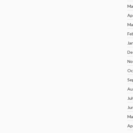
Ma
Ap
Ma
Fe
Ja
De
No
Oc
Se
Au
Ju
Ju
Ma
Ap