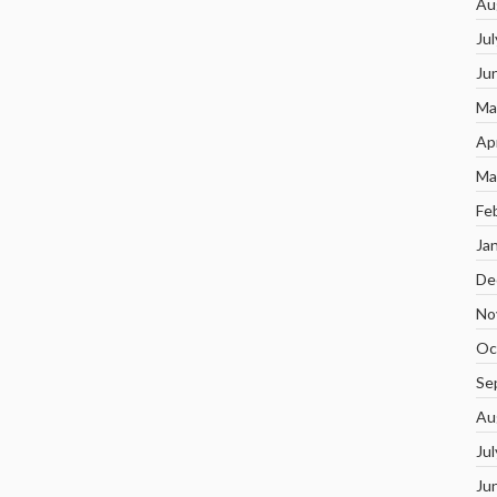
Au
Ju
Ju
Ma
Ap
Ma
Fe
Ja
De
No
Oc
Se
Au
Ju
Ju