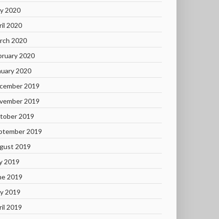
y 2020
ril 2020
rch 2020
bruary 2020
nuary 2020
cember 2019
vember 2019
tober 2019
ptember 2019
gust 2019
ly 2019
ne 2019
y 2019
ril 2019