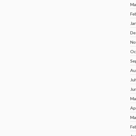
Ma
Fe
Ja
De
No
Oc
Se
Au
Ju
Ju
Ma
Ap
Ma
Fe