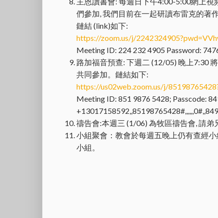
主恩讀書會: 每週日下午4:00-5:00網
們參加, 我們目前在一起研讀布雷克的
鏈結 (link)如下:
https://zoom.us/j/2242324905?pwd=
Meeting ID: 224 232 4905 Password: 74
路加福音預查: 下週二 (12/05) 晚上7
共同參加。鏈結如下:
https://us02web.zoom.us/j/8519876
Meeting ID: 851 9876 5428; Passcode: 8
+13017158592,,85198765428#,,,,,,0#,,84
禱告會:本週三 (1/06) 為牧區禱告會,
小組聚會：教會於每週五晚上仍有查經小
小組。