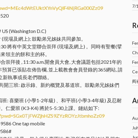
7
098?pwd=MEc4dWtEUktXYnVyQlF4NjRGa000Zz09
1520
R
 US (Washington D.C)
晨禱會 (現場及網上); 鼓勵弟兄姊妹共同參加。
Fe
午9:30 將有中英文堂聯合崇拜 (現場及網上) 。同時有聖餐(擘
Ch
備來領主的餅和主的杯。
崇拜後 , 11:30 a.m.開會員大會, 大會議題包括2021年的
Fe
年預算已張貼在佈告欄, 並上載教會會員登錄的365網站, 請
Cec
王立新執事或長老們聯絡。
阎
, 共開三班: 啟示錄、新約概覽及慕道班。鼓勵弟兄姊妹們
。
A
: 喜樂班 (小學1-2年級) 、和平班(小學3-4年級) 及忍耐
。仁愛班 (K3-K4) 將於5-5:30上課。鏈結如下:
239?pwd=SGx0TjFWZjhHZS9ZYzROYzJtbmhoZz09
Au
49586 One tap mobile
Ju
9586#
Ju