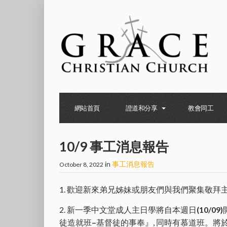
網站首頁
證道和分享
教會同工
10/9 事工消息報告
in
事工消息報告
October 8, 2022
1. 歡迎新來弟兄姊妹或朋友們與我們聚集敬拜
2. 新一季中文堂成人主日學將自本週日
(10/09)
徒造就班
–
基督徒的事奉』, 同時有慕道班。將