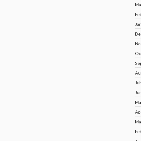
Ma
Fe
Ja
De
No
Oc
Se
Au
Ju
Ju
Ma
Ap
Ma
Fe