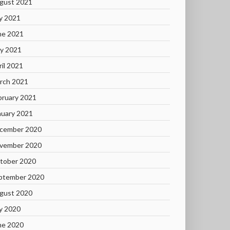
gust 2021
ly 2021
ne 2021
y 2021
ril 2021
rch 2021
bruary 2021
nuary 2021
cember 2020
vember 2020
tober 2020
ptember 2020
gust 2020
ly 2020
ne 2020