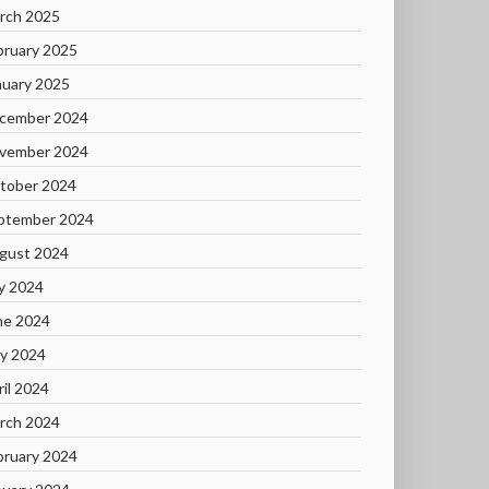
rch 2025
bruary 2025
nuary 2025
cember 2024
vember 2024
tober 2024
ptember 2024
gust 2024
ly 2024
ne 2024
y 2024
ril 2024
rch 2024
bruary 2024