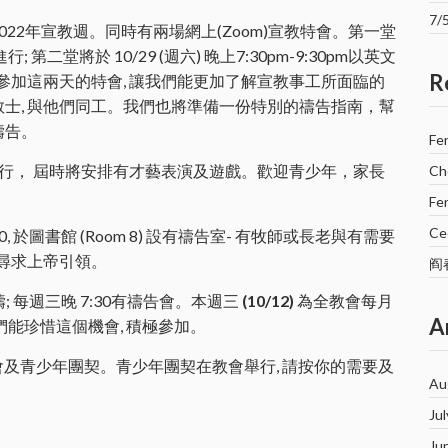
7
9開展2022年宣教週。同時有兩場網上(Zoom)宣教特會。第一堂
進行; 第二堂將於 10/29 (週六) 晚上7:30pm-9:30pm以英文
R
參加這兩天的特會, 讓我們能更加了解宣教事工所面臨的
士, 與他們同工。我們也將準備一份特別的禱告指南，幫
禱告。
Fe
0在教會舉行， 屆時將安排有才藝表演及遊戲。歡迎青少年，家長
Ch
Fe
Cec
:10, 於圖書館 (Room 8) 設有禱告室- 有牧師或長老與有需要
 尋求上帝引領。
阎
; 每週三晚 7:30有禱告會。本週三
(10/12)
為全教會每月
A
們能珍惜這個機會, 積極參加。
會及青少年團契。青少年團契在教會舉行, 請按你的需要及
Au
Ju
Ju