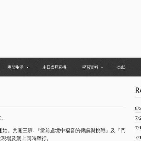
團契生活
主日崇拜直播
學習資料
奉獻
R
8
主。
7
7
開始。共開三班: 『當前處境中福音的傳講與挑戰』及『門
7
於現場及網上同時舉行。