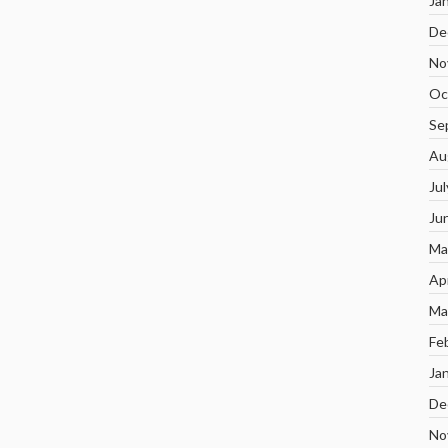
Ja
De
No
Oc
Se
Au
Ju
Ju
Ma
Ap
Ma
Fe
Ja
De
No