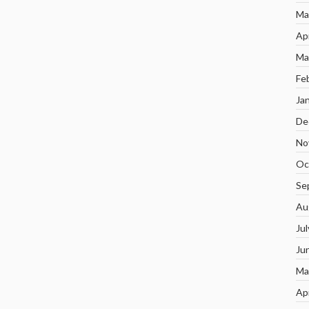
Ma
Ap
Ma
Fe
Ja
De
No
Oc
Se
Au
Ju
Ju
Ma
Ap