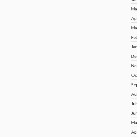
Ma
Ap
Ma
Fe
Ja
De
No
Oc
Se
Au
Ju
Ju
Ma
Ap