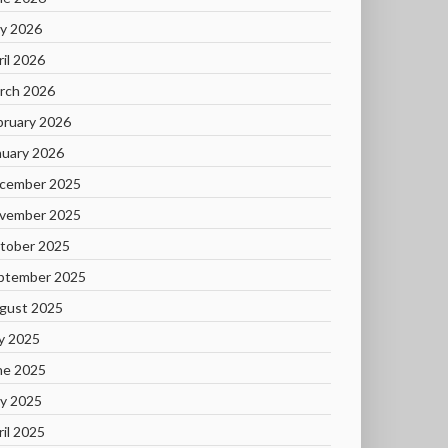
y 2026
ril 2026
rch 2026
bruary 2026
nuary 2026
cember 2025
vember 2025
tober 2025
ptember 2025
gust 2025
ly 2025
ne 2025
y 2025
ril 2025