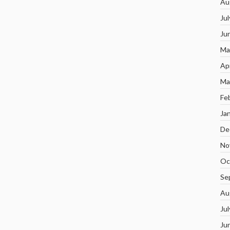
Au
Ju
Ju
Ma
Ap
Ma
Fe
Ja
De
No
Oc
Se
Au
Ju
Ju