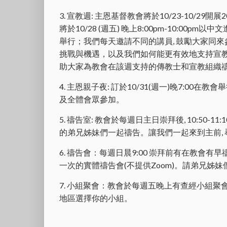
3. 宣教週: 主恩基督教會將於10/23-10/2
將於10/28 (週五) 晚上8:00pm-10:00pm以中文
舉行；我們每天邀請不同的講員, 鼓勵大家同來
挑戰與機遇，以及我們如何能更有效地支持宣教
助大家為教會在該週支持的傳教士和宣教組織
4. 主恩親子夜: 訂於10/31(週一)晚7:0
及全體會眾參加。
5. 禱告室: 教會於每週日主日崇拜後, 10:50-11
的弟兄姊妹們一起禱告。讓我們一起來到主前,
6. 禱告會：每週日晨9:00 崇拜前有在教會有早禱
一次的實體禱告會(不提供Zoom)。請弟兄姊妹
7. 小組聚會：教會於每週五晚上有查經小組聚
地區選擇你的小組。