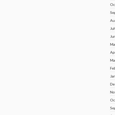
Oc
Se
Au
Ju
Ju
Ma
Ap
Ma
Fe
Ja
De
No
Oc
Se