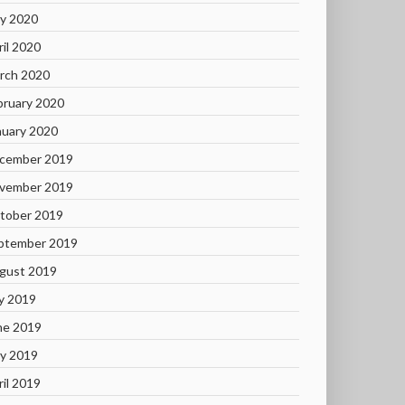
y 2020
ril 2020
rch 2020
bruary 2020
nuary 2020
cember 2019
vember 2019
tober 2019
ptember 2019
gust 2019
ly 2019
ne 2019
y 2019
ril 2019