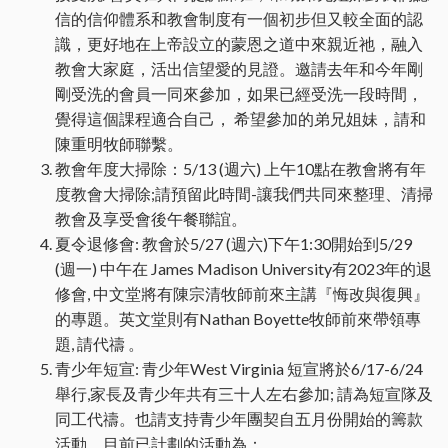
信的信仰體系和教會制度有一個初步但又較全面的認
識，更好地在上帝設立的蒙恩之道中來親近祂，融入
教會大家庭，活出信望愛的見證。邀請去年和今年剛
剛受洗的會員一同來參加，如果已經受洗一段時間，
覺得這個課程適合自己， 希望參加的弟兄姐妹，請和
陳重明牧師聯繫。
教會年度大掃除：5/13 (週六) 上午10點在教會將有年
度教會大掃除;請預留此時間-讓我們共同來整理、清掃
教會及享受會後午餐聯誼。
夏令退修會: 教會於5/27 (週六)下午1:30開始到5/29
(週一) 中午在 James Madison University有2023年的退
修會, 中文堂將有陳宗清牧師前來主講『悔改與復興』
的專題。英文堂則有Nathan Boyette牧師前來帶領專
題, 請代禱 。
青少年短宣: 青少年West Virginia 短宣將於6/17-6/24
舉行,家長及青少年共有三十人左右參加; 請為短宣隊及
同工代禱。也請支持青少年團契自五月份開始的籌款
活動，目前已計劃的活動為：