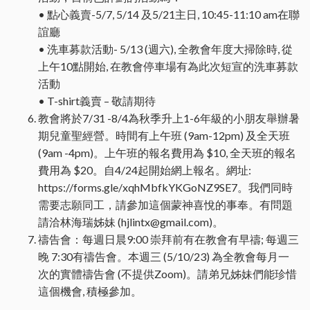
• 點心義賣-5/7, 5/14 及5/21主日, 10:45-11:10 am在聯
誼廳
• 洗車募款活動- 5/13 (週六), 全教會年度大掃除時, 從
上午10點開始, 在教會停車場有為此次短宣的洗車募款
活動
• T-shirt義賣 – 敬請期待
教會將於7/31 -8/4為秋季升上1-6年級的小朋友舉辦暑
期兒童聖經營。時間有上午班 (9am-12pm) 及全天班
(9am -4pm)。上午班的報名費用為 $10, 全天班的報名
費用為 $20。自4/24起開始網上報名。網址:
https://forms.gle/xqhMbfkYKGoNZ9SE7。我們同時
需要志願同工，請參加這個蒙神喜悅的事奉。有問題
請洽林海瑞姊妹 (hjlintx@gmail.com)。
禱告會：每週日晨9:00 崇拜前有在教會有早禱; 每週三
晚 7:30有禱告會。本週三 (5/10/23) 為全教會每月一
次的實體禱告會 (不提供Zoom)。請弟兄姊妹們能珍惜
這個機會, 積極參加。