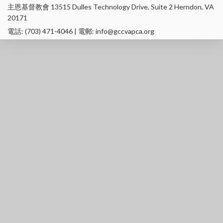
主恩基督教會 13515 Dulles Technology Drive, Suite 2 Herndon, VA
20171
電話: (703) 471-4046 | 電郵: info@gccvapca.org