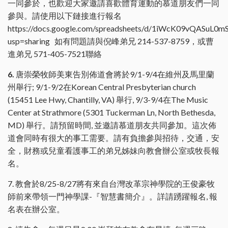
一同參於，也歡迎大家邀請喜歡體育運動的慕道朋友們一同
參與。請使用以下鏈接進行報名
https://docs.google.com/spreadsheets/d/1iWcK09vQASu
usp=sharing 如有問題請與倪峰弟兄 214-537-8759，或曹
進弟兄 571-405-7521聯絡
6.
唐崇榮牧師美東告別佈道會將於9/1-9/4在維州及馬里蘭
州舉行; 9/1-9/2在Korean Central Presbyterian church
(15451 Lee Hwy, Chantilly, VA) 舉行, 9/3-9/4在The Music
Center at Strathmore (5301 Tuckerman Ln, North Bethesda,
MD) 舉行。請預留時間, 並邀請慕道朋友共同參加。這次佈
道會同時有很大的事工需要。請有負擔參與招待，交通，安
全，財務或兒童看護事工的弟兄姊妹向教會辦公室或牧長報
名。
7. 教會於8/25-8/27將有來自台灣改革宗神學院的王俊豪牧
師前來帶領一門神學課-『智慧書簡介』。詳請踴躍報名, 報
名表在辦公室。