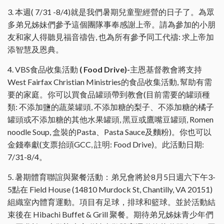
3. 本週( 7/31 -8/4)就是我們暑期兒童聖經營的日子了。為眾
多弟兄姊妹們參予這個團隊事奉感謝上帝。請為參加的小朋
友和家人得聽見福音禱告, 也為所有參予同工代禱: 求上帝加
添智慧及恩典。
4. VBS食品收集活動
( Food Drive)-
主恩基督教會將支持
West Fairfax Christian Ministries的食品收集活動, 幫助有需
要的家庭。你可以買食品罐頭帶到教會(目前需要的罐頭種
類: 不添加鹽的蔬菜罐頭, 不添加糖的梨子、不添加糖的橘子
罐頭或不添加糖的其他水果罐頭, 黑豆或鷹嘴豆罐頭, Romen
noodle Soup, 盒裝的Pasta、Pasta Sauce及麵粉)。你也可以
金錢奉獻(支票抬頭GCC, 註明: Food Drive)。此活動日期:
7/31-8/4。
5. 暑期體育聯誼與聚餐活動：弟兄會將於8月5日週六下午3-
5點在 Field House (14810 Murdock St, Chantilly, VA 20151)
組織室內體育運動。項目有足球，排球和籃球。並於活動結
束後在 Hibachi Buffet & Grill 聚餐。期待弟兄姊妹青少年們