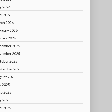
y 2026
ril 2026
rch 2026
bruary 2026
nuary 2026
cember 2025
vember 2025
tober 2025
ptember 2025
gust 2025
ly 2025
ne 2025
y 2025
ril 2025