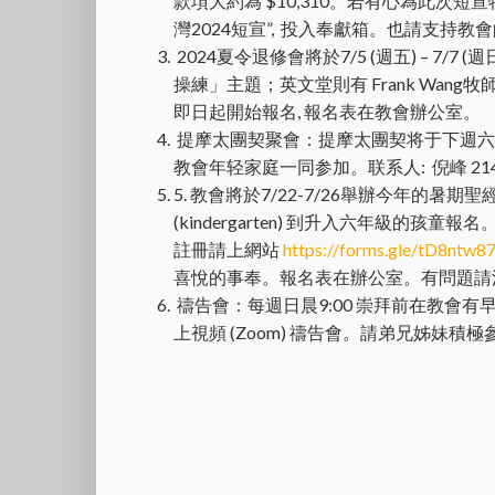
款項大約為 $10,310。若有心為此次短宣特別
灣2024短宣”, 投入奉獻箱。也請支持
2024夏令退修會將於7/5 (週五) – 7
操練」主題；英文堂則有 Frank Wang牧師 來帶領“C
即日起開始報名, 報名表在教會辦公室。
提摩太團契聚會：提摩太團契将于下週六(5/25)在Ha
教會年轻家庭一同参加。联系人: 倪峰 214-5
5. 教會將於7/22-7/26舉辦今年的暑期聖
(kindergarten) 到升入六年級的孩童報
註冊請上網站
https://forms.gle/tD8nt
喜悅的事奉。報名表在辦公室。有問題請洽
禱告會：每週日晨9:00 崇拜前在教會有早禱
上視頻 (Zoom) 禱告會。請弟兄姊妹積極參加。(Mee