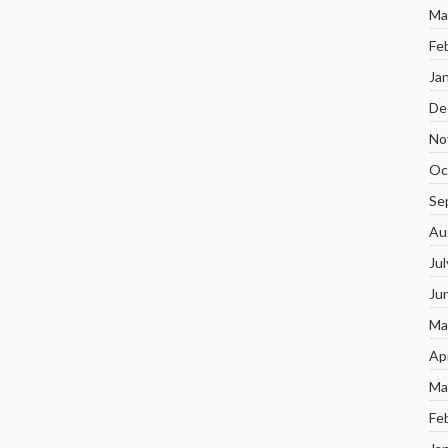
Ma
Fe
Ja
De
No
Oc
Se
Au
Ju
Ju
Ma
Ap
Ma
Fe