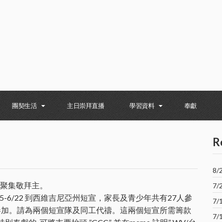
團契生活
主日崇拜直播
學習資料
奉獻
R
8
起聚集敬拜主。
7
5-6/22 到西維吉尼亞州短宣，家長及青少年共有27人參
7
共有7人參加。請為兩個短宣隊及同工代禱。這兩個短宣所需籌款
7