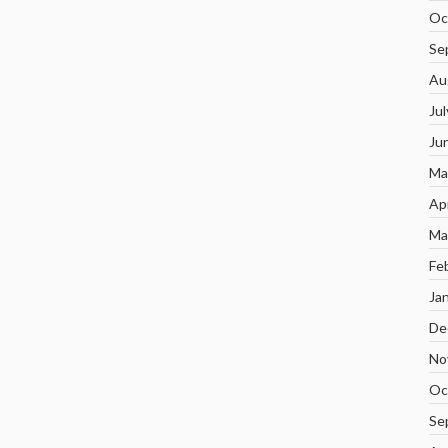
Oc
Se
Au
Ju
Ju
Ma
Ap
Ma
Fe
Ja
De
No
Oc
Se