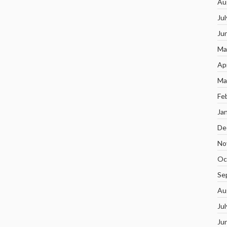
Au
Ju
Ju
Ma
Ap
Ma
Fe
Ja
De
No
Oc
Se
Au
Ju
Ju