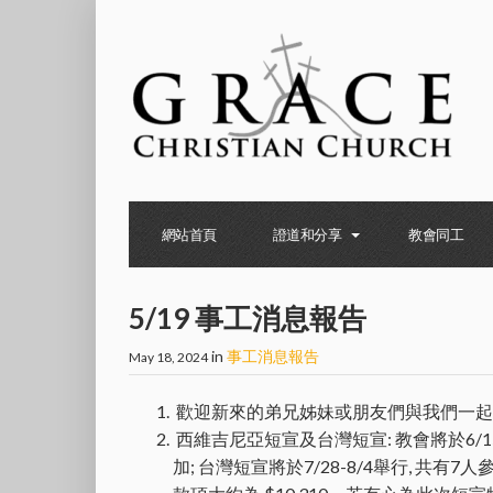
網站首頁
證道和分享
教會同工
5/19 事工消息報告
in
事工消息報告
May 18, 2024
歡迎新來的弟兄姊妹或朋友們與我們一
西維吉尼亞短宣及台灣短宣: 教會將於6/1
加; 台灣短宣將於7/28-8/4舉行, 