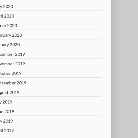
y 2020
ril 2020
rch 2020
bruary 2020
nuary 2020
cember 2019
vember 2019
tober 2019
ptember 2019
gust 2019
ly 2019
ne 2019
y 2019
ril 2019