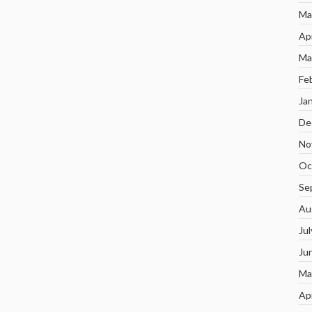
Ma
Ap
Ma
Fe
Ja
De
No
Oc
Se
Au
Ju
Ju
Ma
Ap