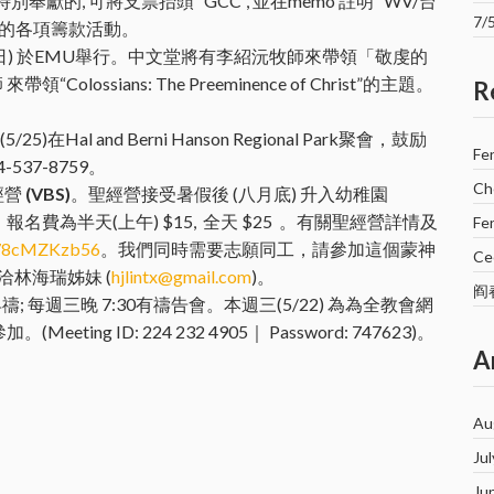
奉獻的, 可將支票抬頭 ”GCC”, 並在memo 註明” WV/台
7
教會的各項籌款活動。
/7 (週日) 於EMU舉行。中文堂將有李紹沅牧師來帶領「敬虔的
olossians: The Preeminence of Christ”的主題。
R
l and Berni Hanson Regional Park聚會，鼓励
Fe
37-8759。
Ch
經營
(VBS)
。聖經營接受暑假後 (八月底) 升入幼稚園
名。 報名費為半天(上午) $15, 全天 $25 。有關聖經營詳情及
Fe
w878cMZKzb56
。我們同時需要志願同工，請參加這個蒙神
Cec
林海瑞姊妹 (
hjlintx@gmail.com
)。
阎
; 每週三晚 7:30有禱告會。本週三(5/22) 為為全教會網
ting ID: 224 232 4905｜ Password: 747623)。
A
Au
Ju
Ju