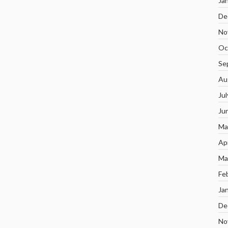
Ja
De
No
Oc
Se
Au
Ju
Ju
Ma
Ap
Ma
Fe
Ja
De
No