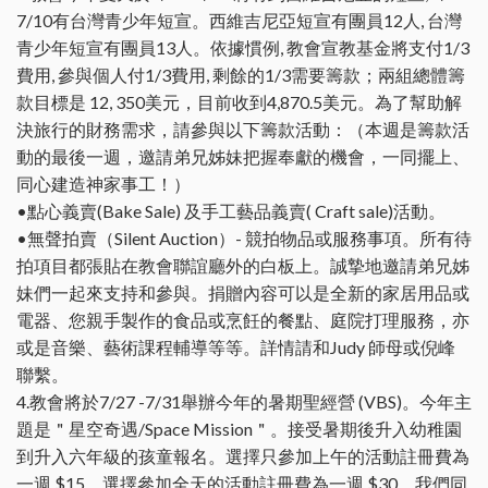
7/10有台灣青少年短宣。西維吉尼亞短宣有團員12人, 台灣
青少年短宣有團員13人。依據慣例, 教會宣教基金將支付1/3
費用, 參與個人付1/3費用, 剩餘的1/3需要籌款；兩組總體籌
款目標是 12, 350美元，目前收到4,870.5美元。為了幫助解
決旅行的財務需求，請參與以下籌款活動：（本週是籌款活
動的最後一週，邀請弟兄姊妹把握奉獻的機會，一同擺上、
同心建造神家事工！）
•點心義賣(Bake Sale) 及手工藝品義賣( Craft sale)活動。
•無聲拍賣（Silent Auction）- 競拍物品或服務事項。所有待
拍項目都張貼在教會聯誼廳外的白板上。誠摯地邀請弟兄姊
妹們一起來支持和參與。捐贈內容可以是全新的家居用品或
電器、您親手製作的食品或烹飪的餐點、庭院打理服務，亦
或是音樂、藝術課程輔導等等。詳情請和Judy 師母或倪峰
聯繫。
4.教會將於7/27 -7/31舉辦今年的暑期聖經營 (VBS)。今年主
題是＂星空奇遇/Space Mission＂。接受暑期後升入幼稚園
到升入六年級的孩童報名。選擇只參加上午的活動註冊費為
一週 $15，選擇參加全天的活動註冊費為一週 $30。我們同