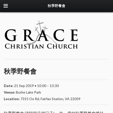
秋季野餐會
秋季野餐會
Date:
21
Sep
2019
• 10:00 – 13:30
Venue:
Burke Lake Park
Location:
7315 Ox Rd, Fairfax Station, VA 22039