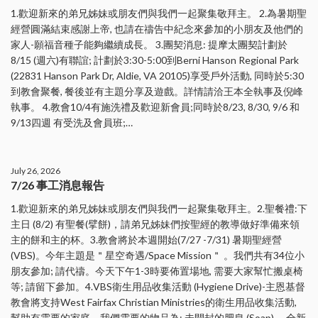
1.歡迎新來的弟兄姊妹或朋友們與我們一起聚集敬拜主。 2.為暑期聖
經營圓滿結束感謝上帝, 也請在禱告中紀念來參加的小朋友及他們的
家人-願福音種子能夠繼續成長。 3.團契消息: 提摩太團契計劃於
8/15 (週六)有聯誼; 計劃於3:30-5:00到Berni Hanson Regional Park
(22831 Hanson Park Dr, Aldie, VA 20105)享受戶外活動, 同時於5:30
到教會聚餐, 餐後並有主題分享及遊戲。詳情請洽王本全執事及倪峰
執事。 4.教會10/4有施洗禮及歡迎新會員;同時於8/23, 8/30, 9/6 和
9/13四週 有受洗及會員班;…
July 26, 2026
7/26 事工消息報告
1.歡迎新來的弟兄姊妹或朋友們與我們一起聚集敬拜主。2.聖餐禮:下
主日 (8/2) 有聖餐(擘餅)，請弟兄姊妹們按聖經的教導做好準備來領
主的餅和主的杯。3.教會將於本週開始(7/27 -7/31) 暑期聖經營
(VBS)。今年主題是＂星空奇遇/Space Mission＂ 。我們共有34位小
朋友參加; 請代禱。今天下午1-3時要佈置場地, 需要大家幫忙搬桌椅
等; 請留下參加。4.VBS衛生用品收集活動 (Hygiene Drive)-主恩基督
教會將支持West Fairfax Christian Ministries的衛生用品收集活動,
幫助有需要的家庭。我們需要的物品為: 未開封的肥皂 (Soap) ，全新