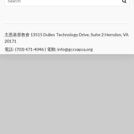
主恩基督教會 13515 Dulles Technology Drive, Suite 2 Herndon, VA
20171
電話: (703) 471-4046 | 電郵: info@gccvapca.org