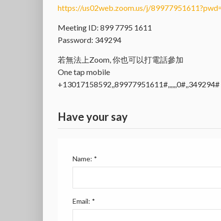
https://us02web.zoom.us/j/89977951611?
Meeting ID: 899 7795 1611
Password: 349294
若無法上Zoom, 你也可以打電話參加
One tap mobile
+13017158592,,89977951611#,,,,,,0#,,349294#
Have your say
Name:
*
Email:
*