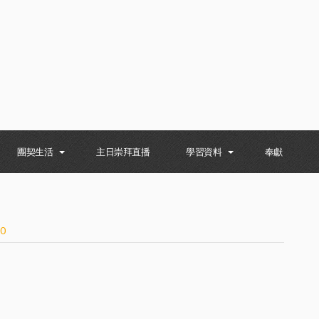
團契生活
主日崇拜直播
學習資料
奉獻
20