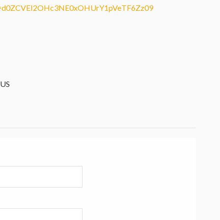
pwd=d0ZCVEI2OHc3NE0xOHUrY1pVeTF6Zz09
 US