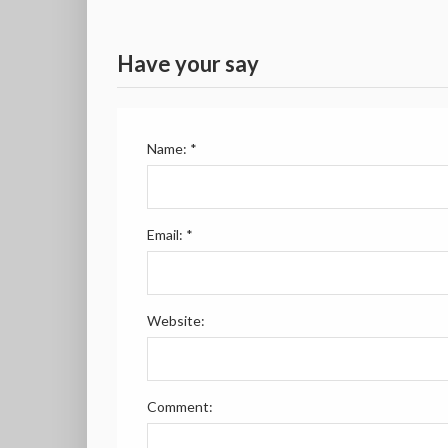
Have your say
Name:
*
Email:
*
Website:
Comment: