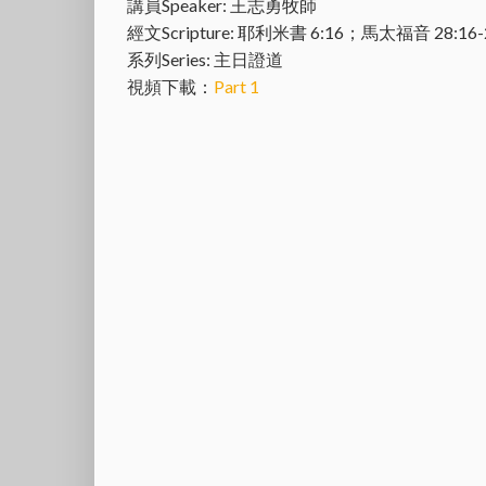
講員Speaker: 王志勇牧師
經文Scripture: 耶利米書 6:16；馬太福音 28:16-
系列Series: 主日證道
視頻下載：
Part 1