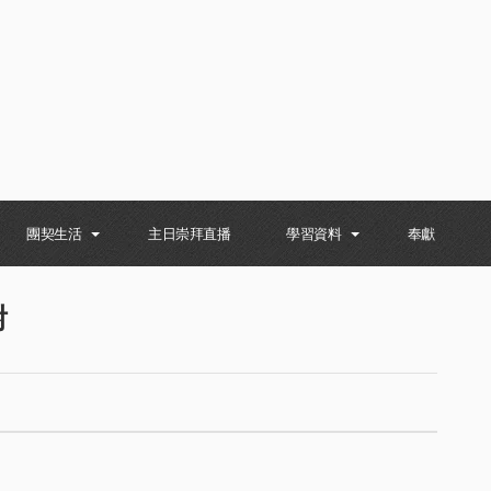
團契生活
主日崇拜直播
學習資料
奉獻
咐