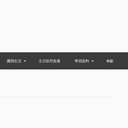
團契生活
主日崇拜直播
學習資料
奉獻