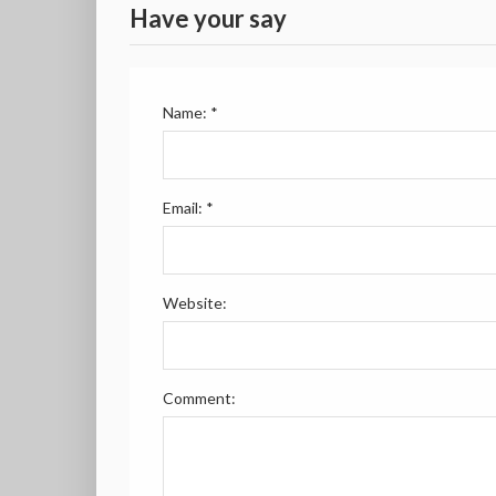
Have your say
Name:
*
Email:
*
Website:
Comment: