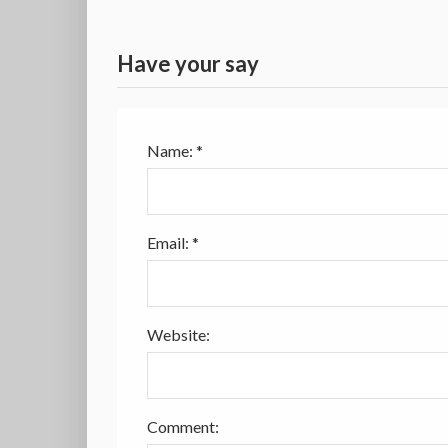
Have your say
Name:
*
Email:
*
Website:
Comment: