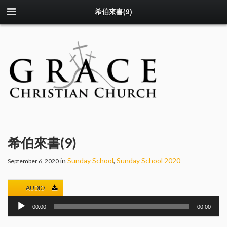
希伯來書(9)
希伯來書(9)
in
Sunday School
,
Sunday School 2020
September 6, 2020
AUDIO
Audio
00:00
00:00
Player