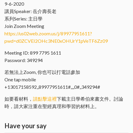
9-6-2020
講員Speaker: 岳介壽長老
系列Series: 主日學
Join Zoom Meeting
https://us02web.zoom.us/j/89977951611?
pwd=d0ZCVEI2OHc3NE0xOHUrY1pVeTF6Zz09
Meeting ID: 899 7795 1611
Password: 349294
若無法上Zoom, 你也可以打電話參加
One tap mobile
+13017158592,,89977951611#,,,,0#,,349294#
如要看材料，
請點擊這裡
下載主日學希伯來書文件。討論
時，請大家注重在聖經真理和學習的材料上。
Have your say