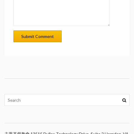
主恩基督教會 13515 Dulles Technology Drive, Suite 2 Herndon, VA