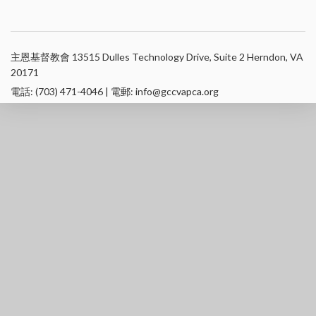
主恩基督教會 13515 Dulles Technology Drive, Suite 2 Herndon, VA
20171
電話: (703) 471-4046 | 電郵: info@gccvapca.org