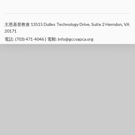
主恩基督教會 13515 Dulles Technology Drive, Suite 2 Herndon, VA
20171
電話: (703) 471-4046 | 電郵: info@gccvapca.org