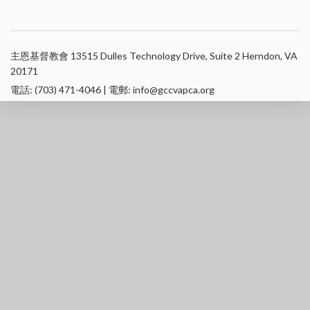
主恩基督教會 13515 Dulles Technology Drive, Suite 2 Herndon, VA
20171
電話: (703) 471-4046 | 電郵: info@gccvapca.org