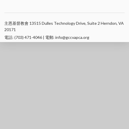
主恩基督教會 13515 Dulles Technology Drive, Suite 2 Herndon, VA
20171
電話: (703) 471-4046 | 電郵: info@gccvapca.org