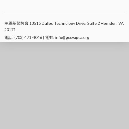
主恩基督教會 13515 Dulles Technology Drive, Suite 2 Herndon, VA
20171
電話: (703) 471-4046 | 電郵: info@gccvapca.org