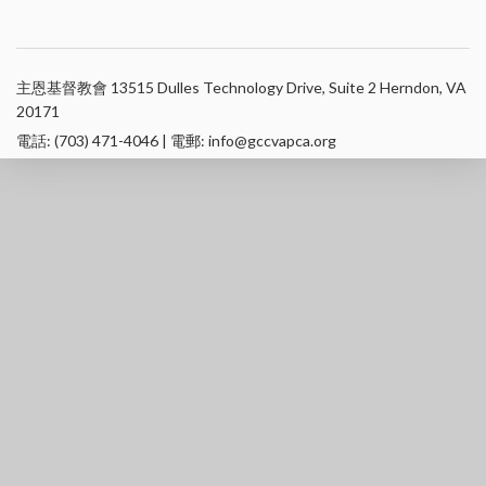
主恩基督教會 13515 Dulles Technology Drive, Suite 2 Herndon, VA
20171
電話: (703) 471-4046 | 電郵: info@gccvapca.org