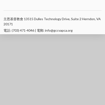
主恩基督教會 13515 Dulles Technology Drive, Suite 2 Herndon, VA
20171
電話: (703) 471-4046 | 電郵: info@gccvapca.org