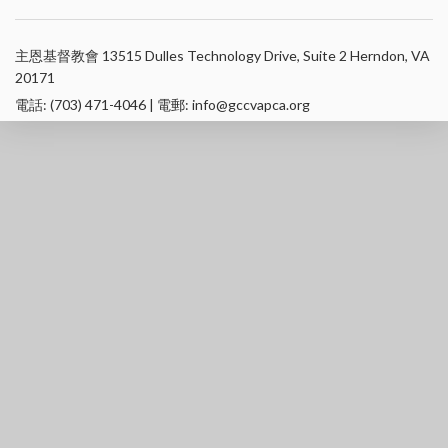
主恩基督教會 13515 Dulles Technology Drive, Suite 2 Herndon, VA
20171
電話: (703) 471-4046 | 電郵: info@gccvapca.org