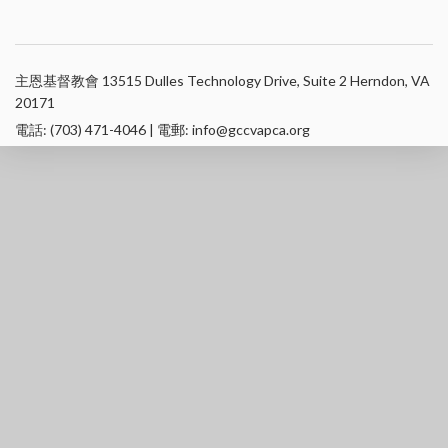
主恩基督教會 13515 Dulles Technology Drive, Suite 2 Herndon, VA
20171
電話: (703) 471-4046 | 電郵: info@gccvapca.org