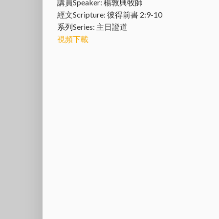
講員Speaker: 楊敦興牧師
經文Scripture: 彼得前書 2:9-10
系列Series: 主日證道
視頻下載