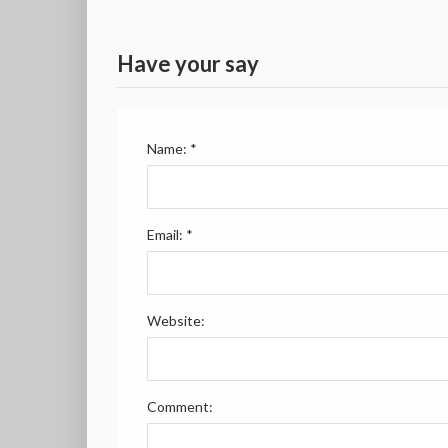
Have your say
Name:
*
Email:
*
Website:
Comment: