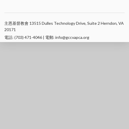
主恩基督教會 13515 Dulles Technology Drive, Suite 2 Herndon, VA
20171
電話: (703) 471-4046 | 電郵: info@gccvapca.org