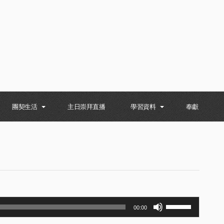
團契生活
主日崇拜直播
學習資料
奉獻
Use
00:00
Up/Down